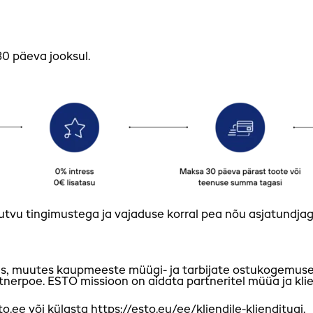
30 päeva jooksul.
tvu tingimustega ja vajaduse korral pea nõu asjatundjag
 muutes kaupmeeste müügi- ja tarbijate ostukogemuse rev
tnerpoe. ESTO missioon on aidata partneritel müüa ja klie
to.ee
või külasta
https://esto.eu/ee/kliendile-klienditugi.