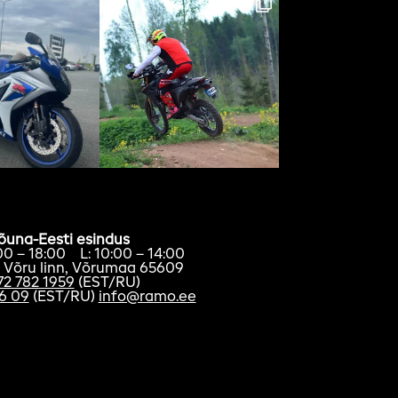
õuna-Eesti esindus
:00 – 18:00 L: 10:00 – 14:00
, Võru linn, Võrumaa 65609
72 782 1959
(EST/RU)
6 09
(EST/RU)
info@ramo.ee