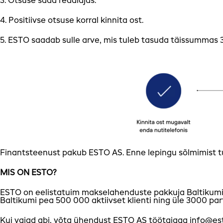
3. Otsuse saad reaalajas.
4. Positiivse otsuse korral kinnita ost.
5. ESTO saadab sulle arve, mis tuleb tasuda täissummas 
Finantsteenust pakub ESTO AS. Enne lepingu sõlmimist tu
MIS ON ESTO?
ESTO on eelistatuim makselahenduste pakkuja Baltikumis,
Baltikumi pea 500 000 aktiivset klienti ning üle 3000 par
Kui vajad abi, võta ühendust ESTO AS töötajaga
info@es