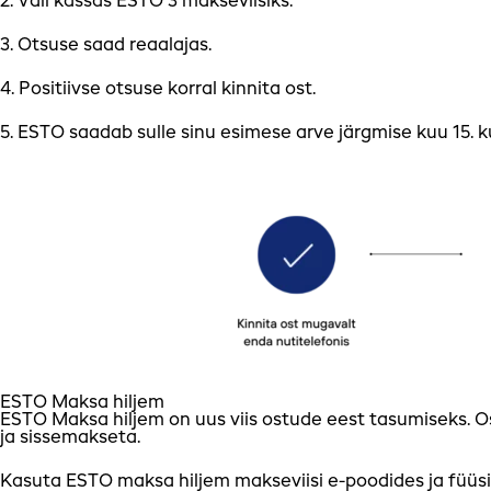
2. Vali kassas ESTO 3 makseviisiks.
3. Otsuse saad reaalajas.
4. Positiivse otsuse korral kinnita ost.
5. ESTO saadab sulle sinu esimese arve järgmise kuu 15. 
ESTO Maksa hiljem
ESTO Maksa hiljem on uus viis ostude eest tasumiseks. Os
ja sissemakseta.
Kasuta ESTO maksa hiljem makseviisi e-poodides ja füüsi