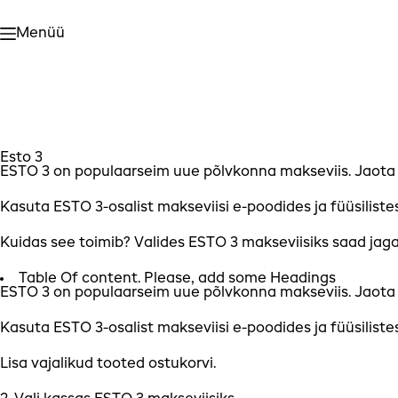
Skip
to
Menüü
content
Esto 3
ESTO 3 on populaarseim uue põlvkonna makseviis. Jaota o
Kasuta ESTO 3-osalist makseviisi e-poodides ja füüsiliste
Kuidas see toimib? Valides ESTO 3 makseviisiks saad jag
Table Of content. Please, add some Headings
ESTO 3 on populaarseim uue põlvkonna makseviis. Jaota o
Kasuta ESTO 3-osalist makseviisi e-poodides ja füüsiliste
Lisa vajalikud tooted ostukorvi.