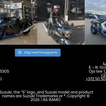
Jälgi meid Instagramis
L
E – R: 10
75305
Oja tee 1
+3
)
+372 50 50
Suzuki, the “S” logo, and Suzuki model and product
names are Suzuki Trademarks or ®. Copyright ©
2026 | AS RAMO