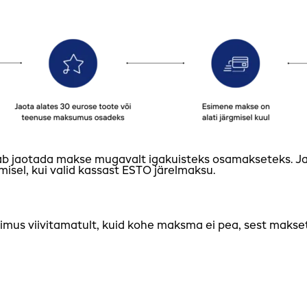
ab jaotada makse mugavalt igakuisteks osamakseteks. J
isel, kui valid kassast ESTO järelmaksu.
llimus viivitamatult, kuid kohe maksma ei pea, sest maks