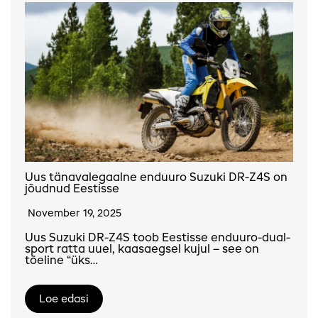
Uus tänavalegaalne enduuro Suzuki DR-Z4S on
jõudnud Eestisse
November 19, 2025
Uus Suzuki DR-Z4S toob Eestisse enduuro-dual-
sport ratta uuel, kaasaegsel kujul – see on
tõeline “üks…
Loe edasi