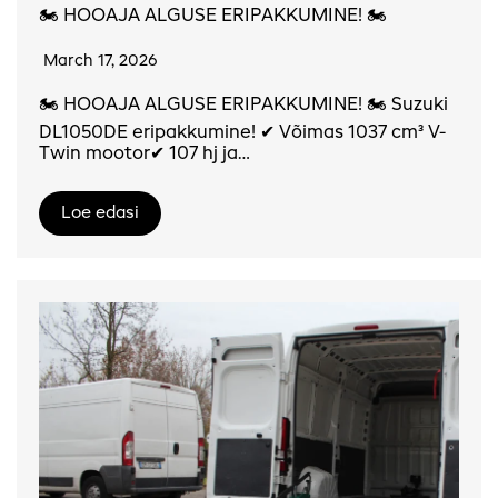
🏍️ HOOAJA ALGUSE ERIPAKKUMINE! 🏍️
March 17, 2026
🏍️ HOOAJA ALGUSE ERIPAKKUMINE! 🏍️ Suzuki
DL1050DE eripakkumine! ✔ Võimas 1037 cm³ V-
Twin mootor✔ 107 hj ja…
Loe edasi