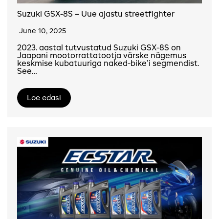
Suzuki GSX-8S – Uue ajastu streetfighter
June 10, 2025
2023. aastal tutvustatud Suzuki GSX-8S on
Jaapani mootorrattatootja värske nägemus
keskmise kubatuuriga naked-bike’i segmendist.
See…
Loe edasi