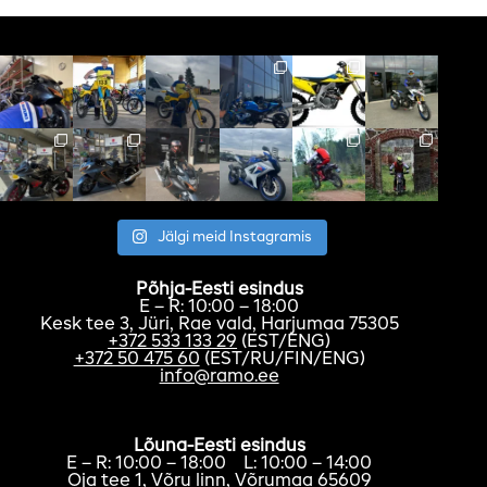
Jälgi meid Instagramis
Põhja-Eesti esindus
E – R: 10:00 – 18:00
Kesk tee 3, Jüri, Rae vald, Harjumaa 75305
+372 533 133 29
(EST/ENG)
+372 50 475 60
(EST/RU/FIN/ENG)
info@ramo.ee
Lõuna-Eesti esindus
E – R: 10:00 – 18:00 L: 10:00 – 14:00
Oja tee 1, Võru linn, Võrumaa 65609