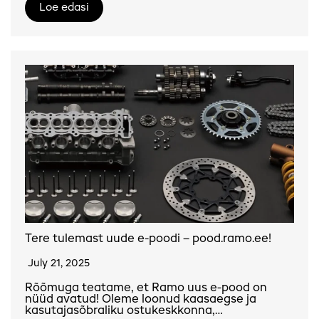
Loe edasi
Tere tulemast uude e-poodi – pood.ramo.ee!
July 21, 2025
Rõõmuga teatame, et Ramo uus e-pood on
nüüd avatud! Oleme loonud kaasaegse ja
kasutajasõbraliku ostukeskkonna,…