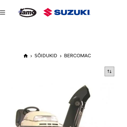
Skip
to
content
SÕIDUKID
BERCOMAC
Avaleht