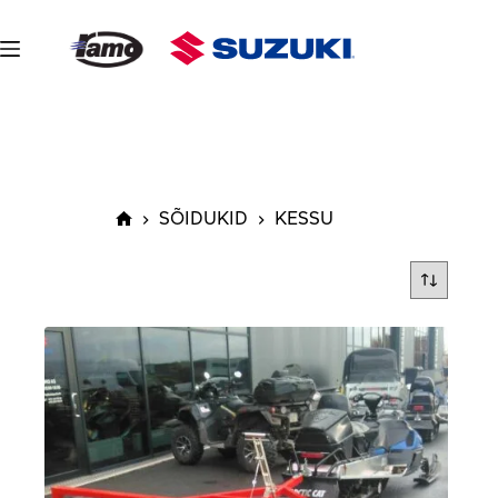
Skip
to
content
SÕIDUKID
KESSU
Avaleht