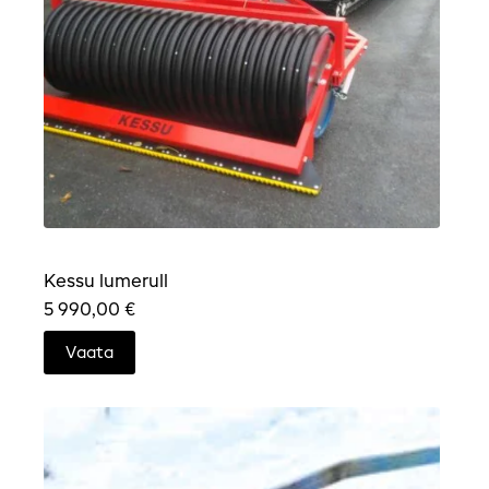
Kessu lumerull
5 990,00
€
Vaata