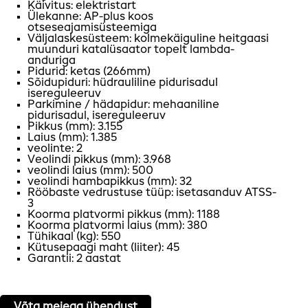
Käivitus: elektristart
Ülekanne: AP-plus koos
otseseajamisüsteemiga
Väljalaskesüsteem: kolmekäiguline heitgaasi
muunduri katalüsaator topelt lambda-
anduriga
Pidurid: ketas (266mm)
Sõidupiduri: hüdrauliline pidurisadul
isereguleeruv
Parkimine / hädapidur: mehaaniline
pidurisadul, isereguleeruv
Pikkus (mm): 3.155
Laius (mm): 1.385
veolinte: 2
Veolindi pikkus (mm): 3.968
veolindi laius (mm): 500
veolindi hambapikkus (mm): 32
Rööbaste vedrustuse tüüp: isetasanduv ATSS-
3
Koorma platvormi pikkus (mm): 1188
Koorma platvormi laius (mm): 380
Tühikaal (kg): 550
Kütusepaagi maht (liiter): 45
Garantii: 2 aastat
Võta meiega ühendust