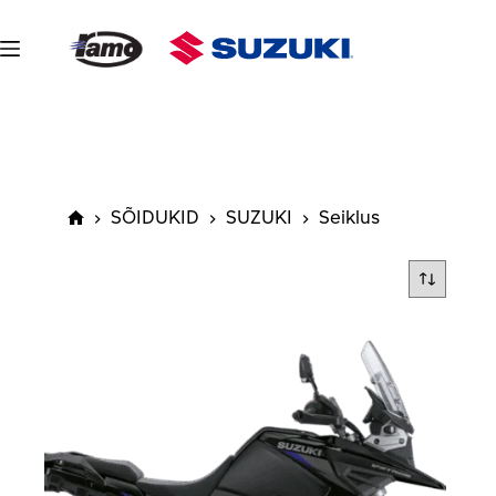
Skip
to
content
SÕIDUKID
SUZUKI
Seiklus
Avaleht