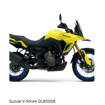
490,00 €.
900,00 €.
Suzuki V-Strom DL800DE