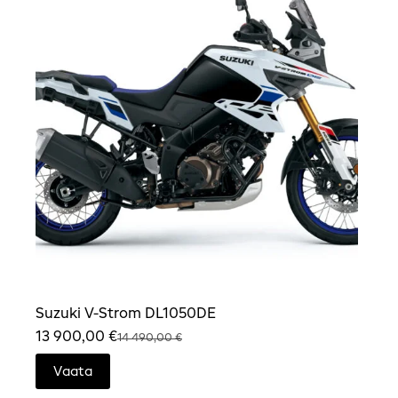
Suzuki V-Strom DL1050DE
13 900,00
€
14 490,00
€
Original
Current
price
price
Vaata
was:
is:
14
13