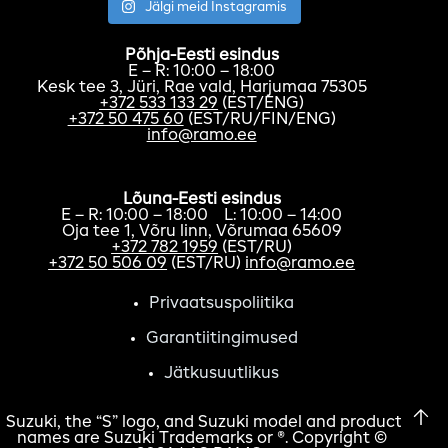
Jälgi meid Instagramis
Põhja-Eesti esindus
E – R: 10:00 – 18:00
Kesk tee 3, Jüri, Rae vald, Harjumaa 75305
+372 533 133 29
(EST/ENG)
+372 50 475 60
(EST/RU/FIN/ENG)
info@ramo.ee
Lõuna-Eesti esindus
E – R: 10:00 – 18:00 L: 10:00 – 14:00
Oja tee 1, Võru linn, Võrumaa 65609
+372 782 1959
(EST/RU)
+372 50 506 09
(EST/RU)
info@ramo.ee
Privaatsuspoliitika
Garantiitingimused
Jätkusuutlikus
Suzuki, the “S” logo, and Suzuki model and product
names are Suzuki Trademarks or ®. Copyright ©